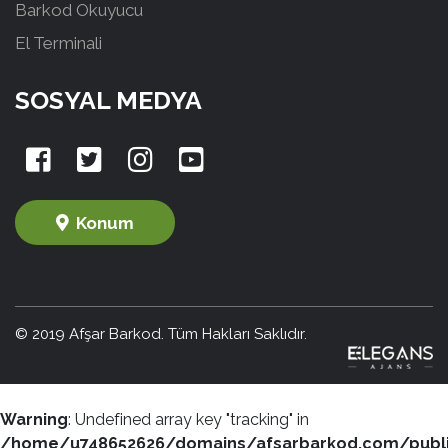
Barkod Okuyucu
El Terminali
SOSYAL MEDYA
Konum
© 2019 Afşar Barkod. Tüm Hakları Saklıdır.
Warning
: Undefined array key "tracking" in
/home/u748652626/domains/afsarbarkod.com/publ