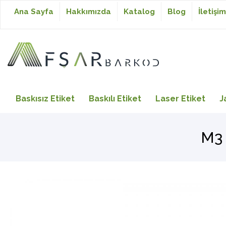
Ana Sayfa
Hakkımızda
Katalog
Blog
İletişim
Baskısız Etiket
Baskısız Etiket
Baskılı Etiket
Laser Etiket
J
Baskılı Etiket
M3 
Laser Etiket
Japon Akmaz Yıkama
Talimatı