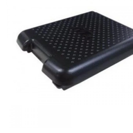
Ribon
Barkod Yazıcı
Barkod Okuyucu
El Terminali