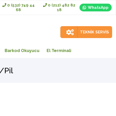
0 (532) 749 44
0 (212) 482 82
WhatsApp
68
18
TEKNİK SERVİS
Barkod Okuyucu
El Terminali
/Pil