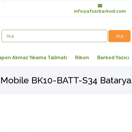
info@afsarbarkod.com
apon Akmaz Yıkama Talimatı
Ribon
Barkod Yazıcı
Mobile BK10-BATT-S34 Batarya