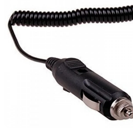
Ribon
Barkod Yazıcı
Barkod Okuyucu
El Terminali