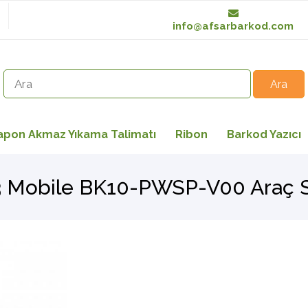
info@afsarbarkod.com
apon Akmaz Yıkama Talimatı
Ribon
Barkod Yazıcı
 Mobile BK10-PWSP-V00 Araç S