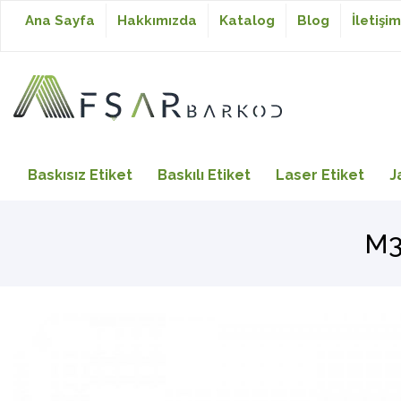
Ana Sayfa
Hakkımızda
Katalog
Blog
İletişim
Baskısız Etiket
Baskısız Etiket
Baskılı Etiket
Laser Etiket
J
Baskılı Etiket
M3
Laser Etiket
Japon Akmaz Yıkama
Talimatı