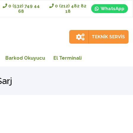
0 (532) 749 44
0 (212) 482 82
WhatsApp
68
18
TEKNİK SERVİS
Barkod Okuyucu
El Terminali
arj