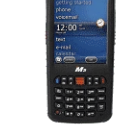
Ribon
Barkod Yazıcı
Barkod Okuyucu
El Terminali