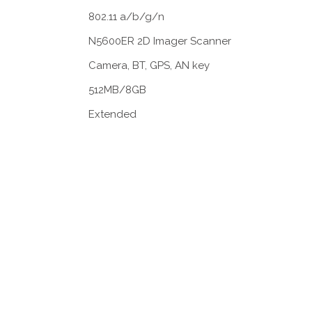
802.11 a/b/g/n
N5600ER 2D Imager Scanner
Camera, BT, GPS, AN key
512MB/8GB
Extended