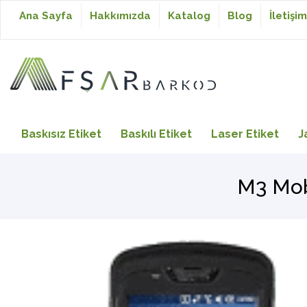
Ana Sayfa
Hakkımızda
Katalog
Blog
İletişim
Baskısız Etiket
Baskısız Etiket
Baskılı Etiket
Laser Etiket
J
Baskılı Etiket
M3 Mob
Laser Etiket
Japon Akmaz Yıkama
Talimatı