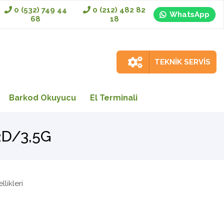
0 (532) 749 44
0 (212) 482 82
WhatsApp
68
18
TEKNİK SERVİS
Barkod Okuyucu
El Terminali
2D/3,5G
likleri