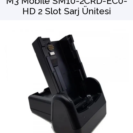
M3 Mobile SM10-2CRD-EC0-
HD 2 Slot Sarj Ünitesi
Barkod Okuyucu
El Terminali