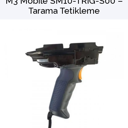
M3 Mobile SM10-TRIG-S00 –
Tarama Tetikleme
Barkod Okuyucu
El Terminali