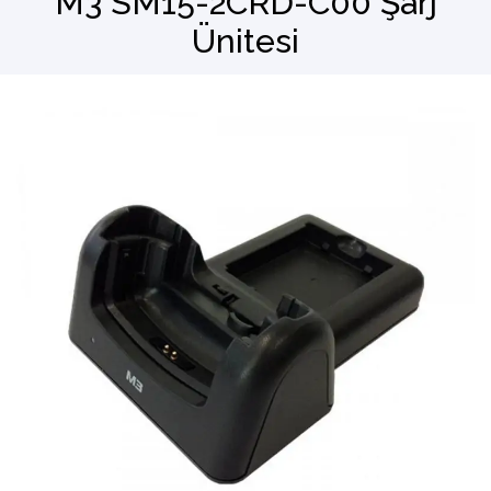
M3 SM15-2CRD-C00 Şarj
Ünitesi
Barkod Okuyucu
El Terminali