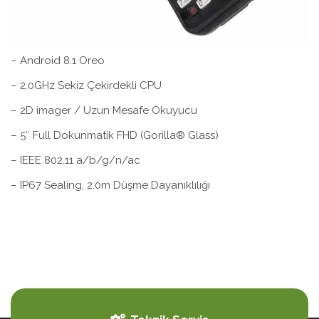
– Android 8.1 Oreo
– 2.0GHz Sekiz Çekirdekli CPU
– 2D imager / Uzun Mesafe Okuyucu
– 5″ Full Dokunmatik FHD (Gorilla® Glass)
– IEEE 802.11 a/b/g/n/ac
– IP67 Sealing, 2.0m Düşme Dayanıklılığı