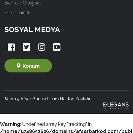
Barkod Okuyucu
El Terminali
SOSYAL MEDYA
Konum
© 2019 Afşar Barkod. Tüm Hakları Saklıdır.
Warning
: Undefined array key "tracking" in
/home/u748652626/domains/afsarbarkod.com/publ