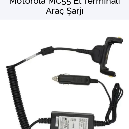
Motorola MC55 El Terminali
Araç Şarjı
Barkod Okuyucu
El Terminali