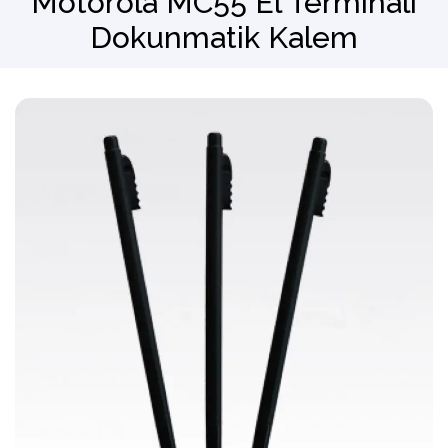
Motorola MC55 El Terminali
Dokunmatik Kalem
Barkod Okuyucu
El Terminali