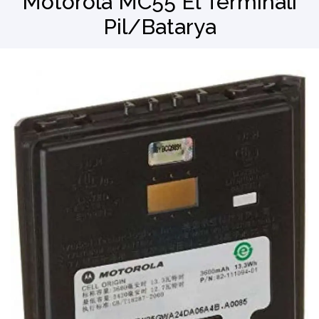
Motorola MC55 El Terminali
Pil/Batarya
Barkod Okuyucu
El Terminali