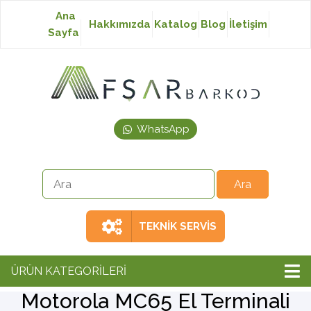
Ana
Hakkımızda
Katalog
Blog
İletişim
Sayfa
Baskısız Etiket
Baskılı Etiket
WhatsApp
Laser Etiket
Japon Akmaz Yıkama
Talimatı
TEKNİK SERVİS
Ribon
ÜRÜN KATEGORİLERİ
Motorola MC65 El Terminali
Barkod Yazıcı