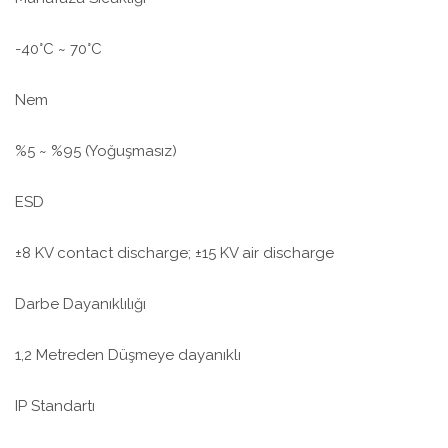
-40°C ~ 70°C
Nem
%5 ~ %95 (Yoğuşmasız)
ESD
±8 KV contact discharge; ±15 KV air discharge
Darbe Dayanıklılığı
1,2 Metreden Düşmeye dayanıklı
IP Standartı