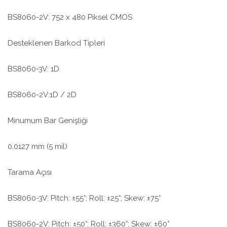
BS8060-2V: 752 x 480 Piksel CMOS
Desteklenen Barkod Tipleri
BS8060-3V: 1D
BS8060-2V:1D / 2D
Minumum Bar Genişliği
0,0127 mm (5 mil)
Tarama Açısı
BS8060-3V: Pitch: ±55°; Roll: ±25°; Skew: ±75°
BS8060-2V: Pitch: ±50°; Roll: ±360°; Skew: ±60°