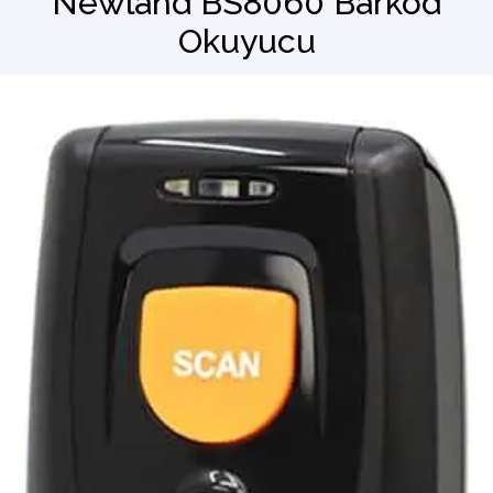
Newland BS8060 Barkod
Okuyucu
Barkod Okuyucu
El Terminali