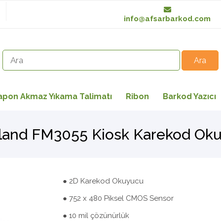
info@afsarbarkod.com
apon Akmaz Yıkama Talimatı
Ribon
Barkod Yazıcı
and FM3055 Kiosk Karekod Ok
● 2D Karekod Okuyucu
● 752 x 480 Piksel CMOS Sensor
● 10 mil çözünürlük