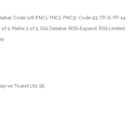
abar, Code 128 (FNC1, FNC2, FNC3), Code 93, ITF-6, ITF-14,
 2 of 5, Matrix 2 of 5, GS1 Databar (RSS-Expand, RSS-Limited,
ey
yi ve Ticaret Ltd. Şti.