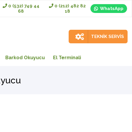
0 (532) 749 44
0 (212) 482 82
WhatsApp
68
18
TEKNİK SERVİS
Barkod Okuyucu
El Terminali
uyucu