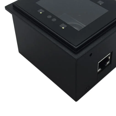
Ribon
Barkod Yazıcı
Barkod Okuyucu
El Terminali