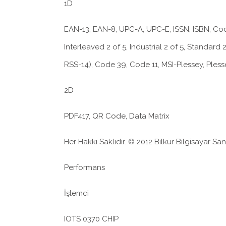
1D
EAN-13, EAN-8, UPC-A, UPC-E, ISSN, ISBN, Cod
Interleaved 2 of 5, Industrial 2 of 5, Standard
RSS-14), Code 39, Code 11, MSI-Plessey, Pless
2D
PDF417, QR Code, Data Matrix
Her Hakkı Saklıdır. © 2012 Bilkur Bilgisayar Sana
Performans
İşlemci
IOTS 0370 CHIP