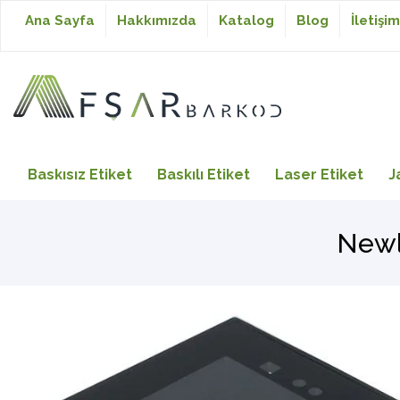
Ana Sayfa
Hakkımızda
Katalog
Blog
İletişim
Baskısız Etiket
Baskısız Etiket
Baskılı Etiket
Laser Etiket
J
Baskılı Etiket
Newl
Laser Etiket
Japon Akmaz Yıkama
Talimatı