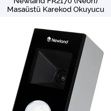
Newland FR2170 (Neon)
Masaüstü Karekod Okuyucu
Barkod Okuyucu
El Terminali