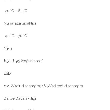
-20 °C ~ 60 °C
Muhafaza Sıcaklığı
-40 °C ~ 70 °C
Nem
%5 ~ %95 (Yoğuşmasız)
ESD
±12 KV (air discharge); ±6 KV (direct discharge)
Darbe Dayanıklılığı