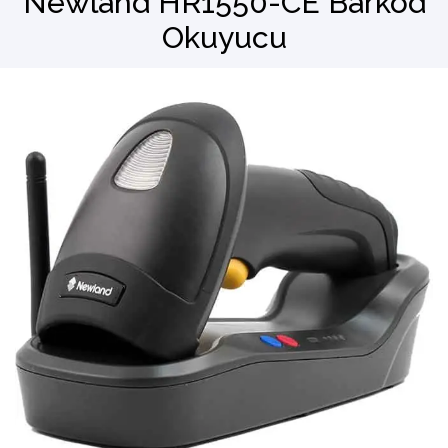
Newland HR1550-CE Barkod
Okuyucu
Barkod Okuyucu
El Terminali