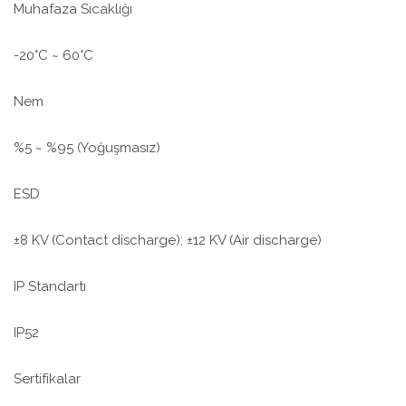
Muhafaza Sıcaklığı
-20°C ~ 60°C
Nem
%5 ~ %95 (Yoğuşmasız)
ESD
±8 KV (Contact discharge); ±12 KV (Air discharge)
IP Standartı
IP52
Sertifikalar