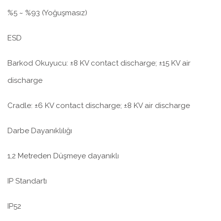
%5 ~ %93 (Yoğuşmasız)
ESD
Barkod Okuyucu: ±8 KV contact discharge; ±15 KV air
discharge
Cradle: ±6 KV contact discharge; ±8 KV air discharge
Darbe Dayanıklılığı
1,2 Metreden Düşmeye dayanıklı
IP Standartı
IP52