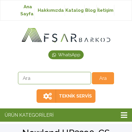
Ana
Hakkımızda
Katalog
Blog
İletişim
Sayfa
Baskısız Etiket
Baskılı Etiket
WhatsApp
Laser Etiket
Japon Akmaz Yıkama
Talimatı
TEKNİK SERVİS
Ribon
ÜRÜN KATEGORİLERİ
Barkod Yazıcı