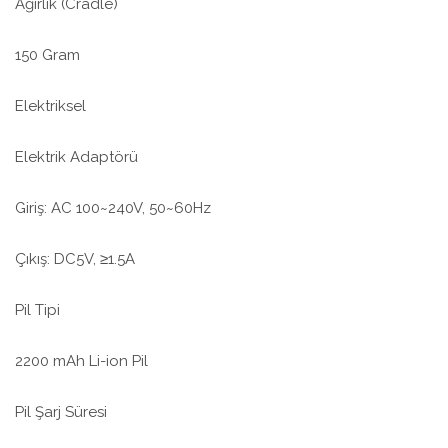
Ağırlık (Cradle)
150 Gram
Elektriksel
Elektrik Adaptörü
Giriş: AC 100~240V, 50~60Hz
Çıkış: DC5V, ≥1.5A
Pil Tipi
2200 mAh Li-ion Pil
Pil Şarj Süresi