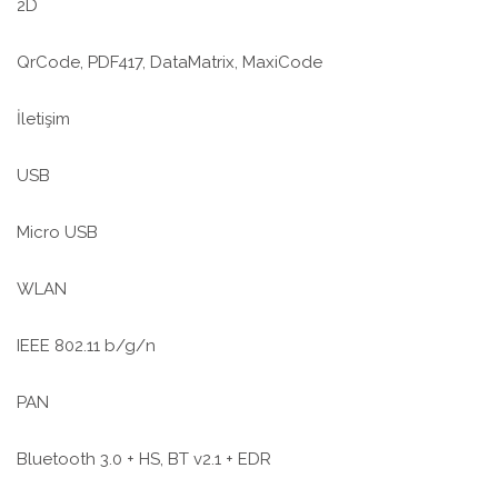
2D
QrCode, PDF417, DataMatrix, MaxiCode
İletişim
USB
Micro USB
WLAN
IEEE 802.11 b/g/n
PAN
Bluetooth 3.0 + HS, BT v2.1 + EDR