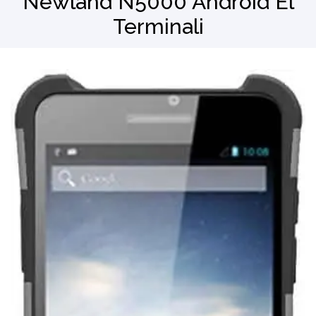
Newland N5000 Android El
Terminali
Barkod Okuyucu
El Terminali