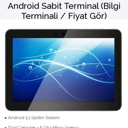
Android Sabit Terminal (Bilgi
Terminali / Fiyat Gör)
Barkod Okuyucu
El Terminali
● Android 5.1 İşletim Sistemi
● Dört Çekirdek 1.6 Ghz Mikro İşlemci