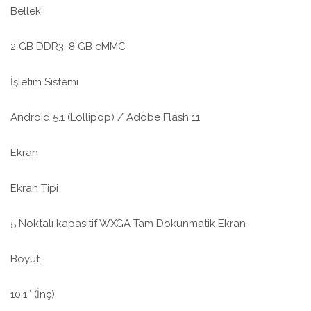
Bellek
2 GB DDR3, 8 GB eMMC
İşletim Sistemi
Android 5.1 (Lollipop) / Adobe Flash 11
Ekran
Ekran Tipi
5 Noktalı kapasitif WXGA Tam Dokunmatik Ekran
Boyut
10,1″ (İnç)