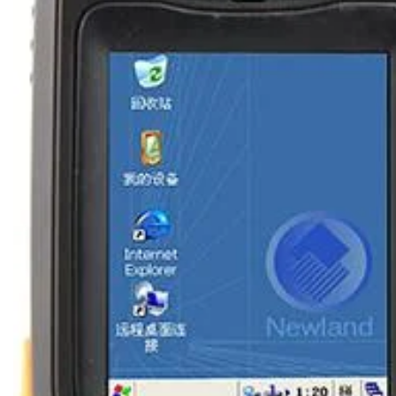
Ribon
Barkod Yazıcı
Barkod Okuyucu
El Terminali