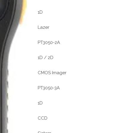
1D
Lazer
PT3050-2A
1D / 2D
CMOS Imager
PT3050-3A
1D
CCD