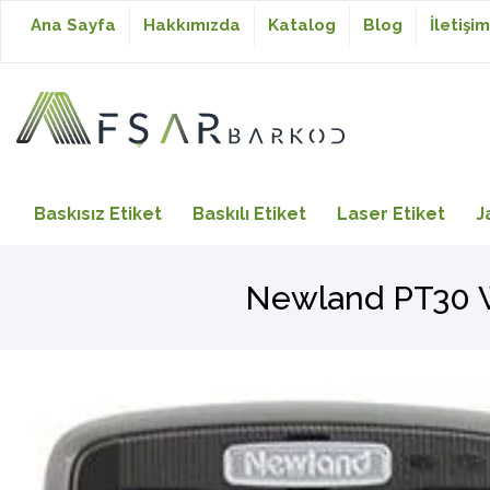
Ana Sayfa
Hakkımızda
Katalog
Blog
İletişim
Baskısız Etiket
Baskısız Etiket
Baskılı Etiket
Laser Etiket
J
Baskılı Etiket
Newland PT30 W
Laser Etiket
Japon Akmaz Yıkama
Talimatı