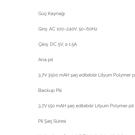
Güç Kaynağı
Giriş: AC 100~240V, 50~60Hz
Çıkış: DC 5V, ≥ 1.5A
Ana pil
3,7V 3500 mAH şarj edilebilir Lityum Polymer p
Backup Pili
3,7V 150 mAH şarj edilebilir Lityum Polymer pil
Pil Şarj Süresi