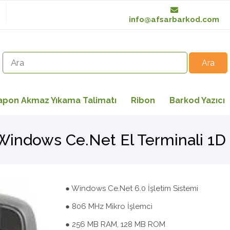
info@afsarbarkod.com
apon Akmaz Yıkama Talimatı
Ribon
Barkod Yazıcı
indows Ce.Net El Terminali 1
● Windows Ce.Net 6.0 İşletim Sistemi
● 806 MHz Mikro İşlemci
● 256 MB RAM, 128 MB ROM