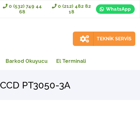
0 (532) 749 44
0 (212) 482 82
WhatsApp
68
18
TEKNİK SERVİS
Barkod Okuyucu
El Terminali
D CCD PT3050-3A