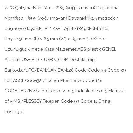
70°C Çalışma Nemi%10 - %85 (yoğuşmayan) Depolama
Nemi%10 - %95 (yoğuşmayan) Dayanıklılık1.5 metreden
düşmeye dayanıklı FİZİKSEL Ağırlık180g (kablo ile)
Boyut150 mm (L) x 65 mm (W) x 85 mm (H) Kablo
Uzunluğu1.5 metre Kasa MalzemesiABS plastik GENEL
ArabirimUSB HID / USB V-COM Desteklediği
BarkodlarUPC/EAN/JAN EAN128 Code Code 39 Code 39
Full ASCII Code32 / Italian Pharmacy Code 128
CODABAR/NW7 Interleave 2 of 5 Industrial 2 of 5 Matrix 2
of 5 MSI/PLESSEY Telepen Code 93 Code 11 China
Postage