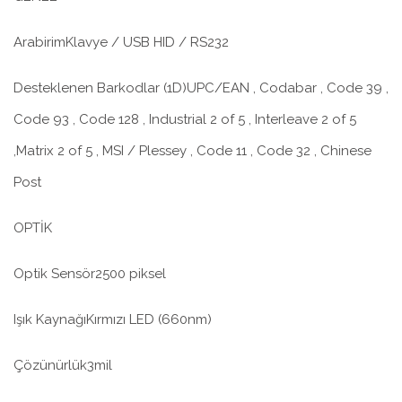
ArabirimKlavye / USB HID / RS232
Desteklenen Barkodlar (1D)UPC/EAN , Codabar , Code 39 ,
Code 93 , Code 128 , Industrial 2 of 5 , Interleave 2 of 5
,Matrix 2 of 5 , MSI / Plessey , Code 11 , Code 32 , Chinese
Post
OPTİK
Optik Sensör2500 piksel
Işık KaynağıKırmızı LED (660nm)
Çözünürlük3mil