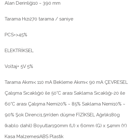
Alan Derinliği10 ~ 390 mm
Tarama Hızı270 tarama / saniye
PCS=>45%
ELEKTRİKSEL
Voltaj+ 5V 5%
Tarama Akımı< 110 mA Bekleme Akımı< 90 mA ÇEVRESEL
Çalışma Sıcaklığı0 ile 50°C arası Saklama Sıcaklığı-20 ile
60°C arası Çalışma Nemi20% ~ 85% Saklama Nemi10% ~
90% Şok Direnci1,5m’den düşme FİZİKSEL Ağırlık180g
(kablo dahil) Boyutlar190mm (U) x 60mm (G) x 54mm (Y)
Kasa MalzemesiABS Plastik