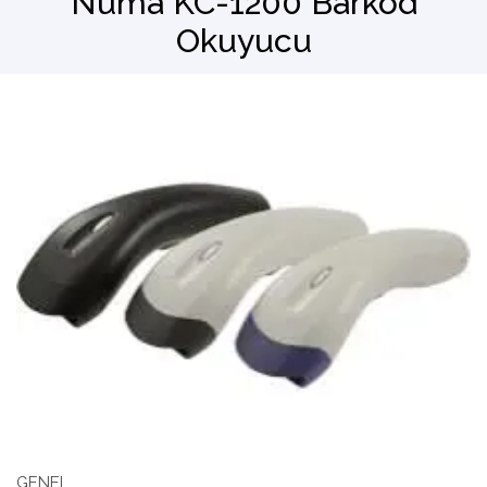
Numa KC-1200 Barkod
Okuyucu
Barkod Okuyucu
El Terminali
GENEL