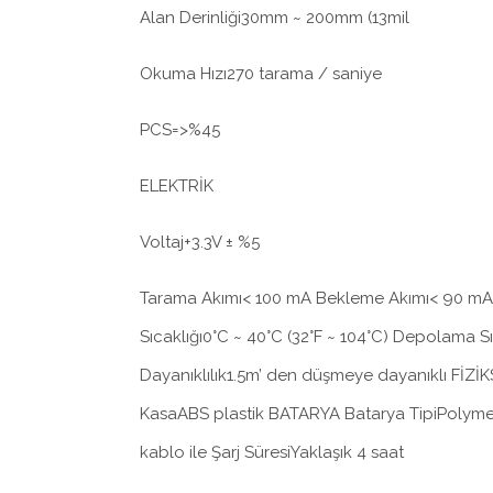
Alan Derinliği30mm ~ 200mm (13mil
Okuma Hızı270 tarama / saniye
PCS=>%45
ELEKTRİK
Voltaj+3.3V ± %5
Tarama Akımı< 100 mA Bekleme Akımı< 90 
Sıcaklığı0°C ~ 40°C (32°F ~ 104°C) Depolama S
Dayanıklılık1.5m’ den düşmeye dayanıklı FİZİ
KasaABS plastik BATARYA Batarya TipiPolymer
kablo ile Şarj SüresiYaklaşık 4 saat