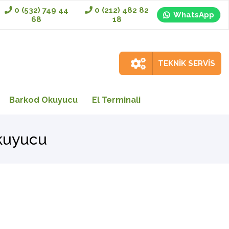
0 (532) 749 44
0 (212) 482 82
WhatsApp
68
18
TEKNİK SERVİS
Barkod Okuyucu
El Terminali
kuyucu