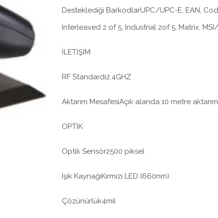
Desteklediği BarkodlarUPC/UPC-E, EAN, Co
Interleaved 2 of 5, Industrial 2of 5, Matrix, MS
İLETİŞİM
RF Standardı2.4GHZ
Aktarım MesafesiAçık alanda 10 metre aktarı
OPTİK
Optik Sensör2500 piksel
Işık KaynağıKırmızı LED (660nm)
Çözünürlük4mil