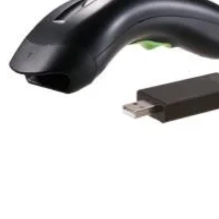
Ribon
Barkod Yazıcı
Barkod Okuyucu
El Terminali