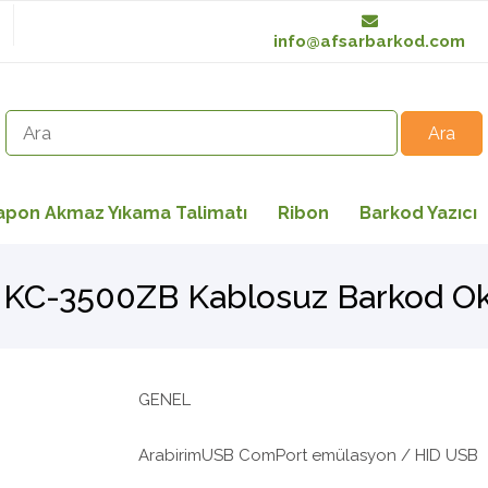
info@afsarbarkod.com
apon Akmaz Yıkama Talimatı
Ribon
Barkod Yazıcı
KC-3500ZB Kablosuz Barkod O
GENEL
ArabirimUSB ComPort emülasyon / HID USB