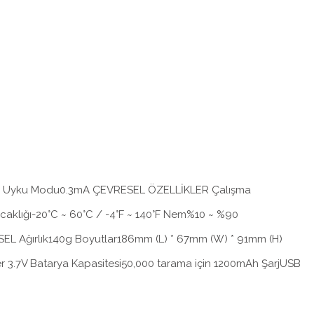
mA Uyku Modu0.3mA ÇEVRESEL ÖZELLİKLER Çalışma
ıcaklığı-20°C ~ 60°C / -4°F ~ 140°F Nem%10 ~ %90
KSEL Ağırlık140g Boyutlar186mm (L) * 67mm (W) * 91mm (H)
 3.7V Batarya Kapasitesi50,000 tarama için 1200mAh ŞarjUSB