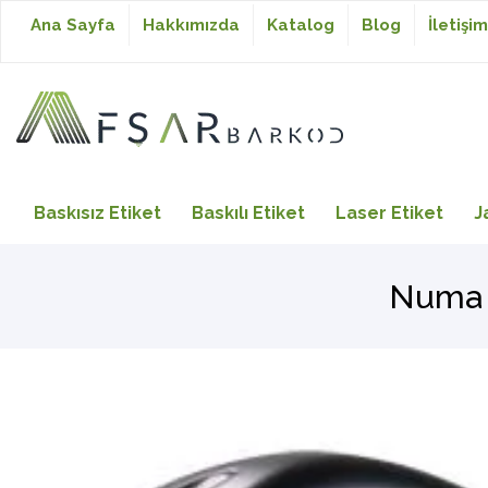
Ana Sayfa
Hakkımızda
Katalog
Blog
İletişim
Baskısız Etiket
Baskısız Etiket
Baskılı Etiket
Laser Etiket
J
Baskılı Etiket
Numa 
Laser Etiket
Japon Akmaz Yıkama
Talimatı