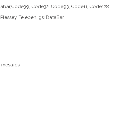
dabar,Code39, Code32, Code93, Code11, Code128.
I/Plessey, Telepen, gsı DataBar
m mesafesi