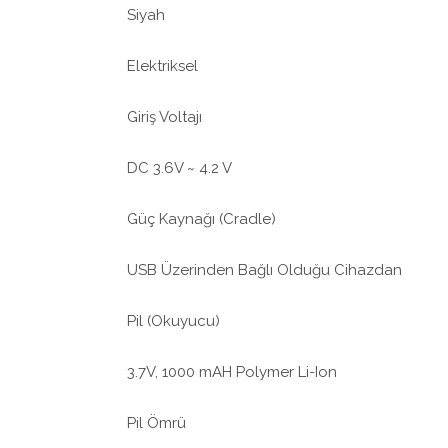
Siyah
Elektriksel
Giriş Voltajı
DC 3.6V ~ 4.2 V
Güç Kaynağı (Cradle)
USB Üzerinden Bağlı Olduğu Cihazdan
Pil (Okuyucu)
3.7V, 1000 mAH Polymer Li-Ion
Pil Ömrü