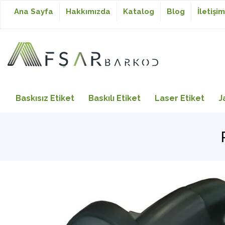
Ana Sayfa
Hakkımızda
Katalog
Blog
İletişim
Baskısız Etiket
Baskısız Etiket
Baskılı Etiket
Laser Etiket
J
Baskılı Etiket
Laser Etiket
Japon Akmaz Yıkama
Talimatı