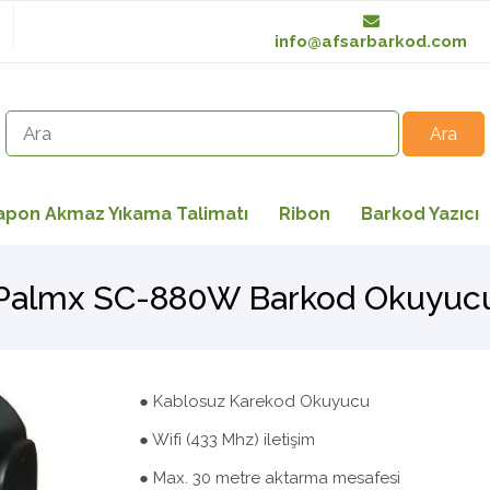
info@afsarbarkod.com
apon Akmaz Yıkama Talimatı
Ribon
Barkod Yazıcı
Palmx SC-880W Barkod Okuyuc
● Kablosuz Karekod Okuyucu
● Wifi (433 Mhz) iletişim
● Max. 30 metre aktarma mesafesi