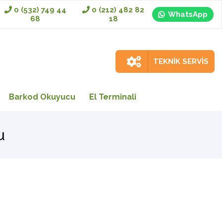
0 (532) 749 44
0 (212) 482 82
WhatsApp
68
18
TEKNİK SERVİS
Barkod Okuyucu
El Terminali
u