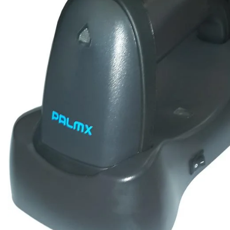
Ribon
Barkod Yazıcı
Barkod Okuyucu
El Terminali