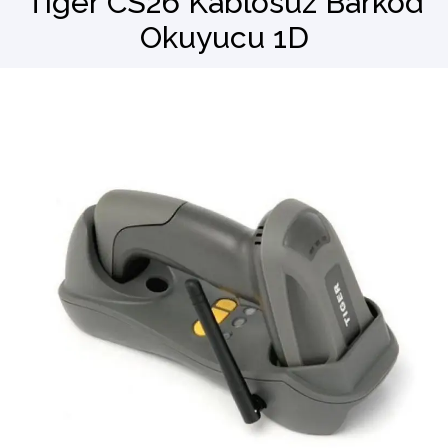
Tiger CS26 Kablosuz Barkod
Okuyucu 1D
Barkod Okuyucu
El Terminali