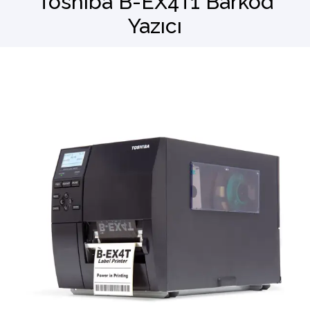
Toshiba B-EX4T1 Barkod
Yazıcı
Barkod Okuyucu
El Terminali