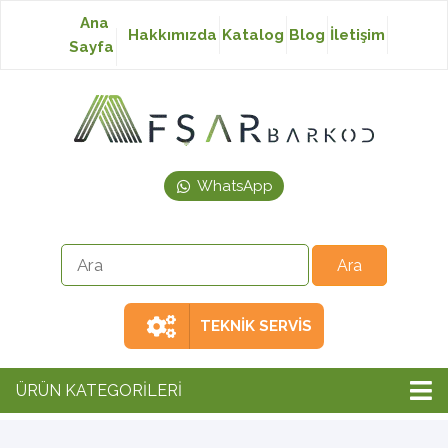
Ana
Hakkımızda
Katalog
Blog
İletişim
Sayfa
Baskısız Etiket
Baskılı Etiket
WhatsApp
Laser Etiket
Japon Akmaz Yıkama
Talimatı
TEKNİK SERVİS
Ribon
ÜRÜN KATEGORİLERİ
Barkod Yazıcı