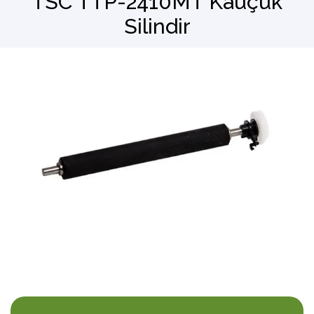
TSC TTP-2410MT Kauçuk
Silindir
Barkod Okuyucu
El Terminali