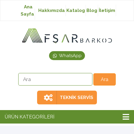
Ana
Hakkımızda
Katalog
Blog
İletişim
Sayfa
Baskısız Etiket
Baskılı Etiket
WhatsApp
Laser Etiket
Japon Akmaz Yıkama
Talimatı
TEKNİK SERVİS
Ribon
ÜRÜN KATEGORİLERİ
Barkod Yazıcı