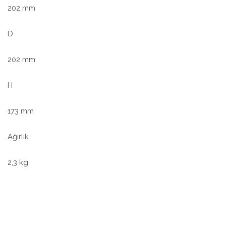
202 mm
D
202 mm
H
173 mm
Ağırlık
2,3 kg