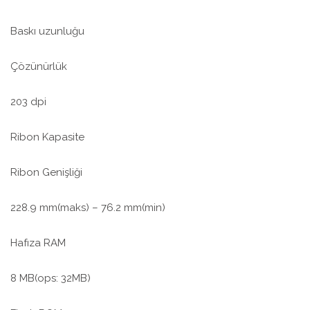
Baskı uzunluğu
Çözünürlük
203 dpi
Ribon Kapasite
Ribon Genişliği
228.9 mm(maks) – 76.2 mm(min)
Hafıza RAM
8 MB(ops: 32MB)