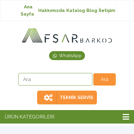
Ana
Hakkımızda
Katalog
Blog
İletişim
Sayfa
Baskısız Etiket
Baskılı Etiket
WhatsApp
Laser Etiket
Japon Akmaz Yıkama
Talimatı
TEKNİK SERVİS
Ribon
ÜRÜN KATEGORİLERİ
Barkod Yazıcı