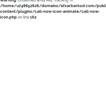
Warning
: Undefined array key "tracking" in
/home/u748652626/domains/afsarbarkod.com/publ
content/plugins/call-now-icon-animate/call-now-
icon.php
on line
162