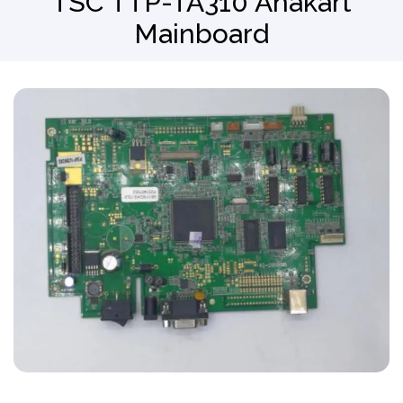
TSC TTP-TA310 Anakart
Mainboard
Barkod Okuyucu
El Terminali