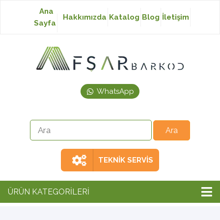
Ana
Hakkımızda
Katalog
Blog
İletişim
Sayfa
Baskısız Etiket
Baskılı Etiket
WhatsApp
Laser Etiket
Japon Akmaz Yıkama
Talimatı
TEKNİK SERVİS
Ribon
ÜRÜN KATEGORİLERİ
Barkod Yazıcı