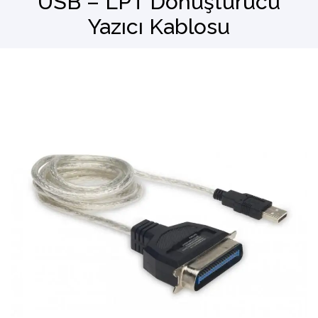
USB – LPT Dönüştürücü
Yazıcı Kablosu
Barkod Okuyucu
El Terminali