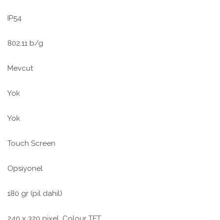
IP54
802.11 b/g
Mevcut
Yok
Yok
Touch Screen
Opsiyonel
180 gr (pil dahil)
240 x 320 pixel, Colour TFT