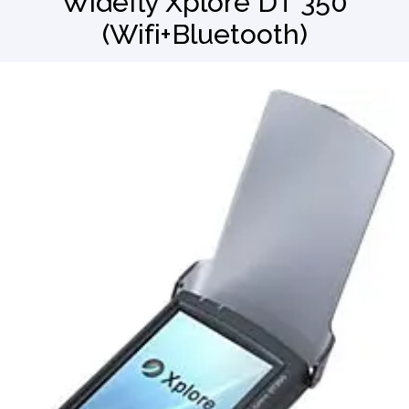
Widefly Xplore DT 350
(Wifi+Bluetooth)
Barkod Okuyucu
El Terminali