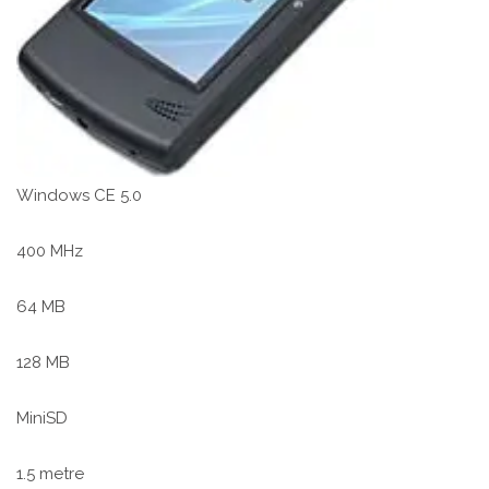
Windows CE 5.0
400 MHz
64 MB
128 MB
MiniSD
1.5 metre