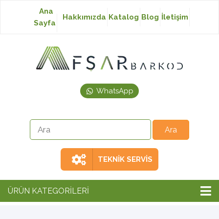
Ana
Hakkımızda
Katalog
Blog
İletişim
Sayfa
Baskısız Etiket
Baskılı Etiket
WhatsApp
Laser Etiket
Japon Akmaz Yıkama
Talimatı
TEKNİK SERVİS
Ribon
ÜRÜN KATEGORİLERİ
Barkod Yazıcı