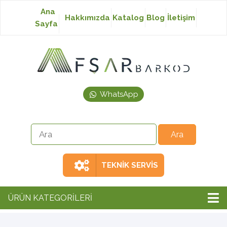
Ana
Hakkımızda
Katalog
Blog
İletişim
Sayfa
Baskısız Etiket
Baskılı Etiket
WhatsApp
Laser Etiket
Japon Akmaz Yıkama
Talimatı
TEKNİK SERVİS
Ribon
ÜRÜN KATEGORİLERİ
Barkod Yazıcı