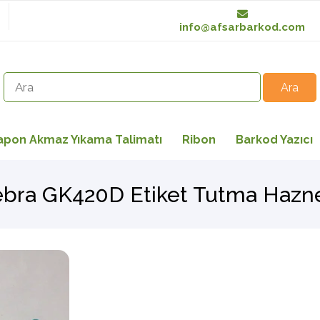
info@afsarbarkod.com
apon Akmaz Yıkama Talimatı
Ribon
Barkod Yazıcı
bra GK420D Etiket Tutma Hazn