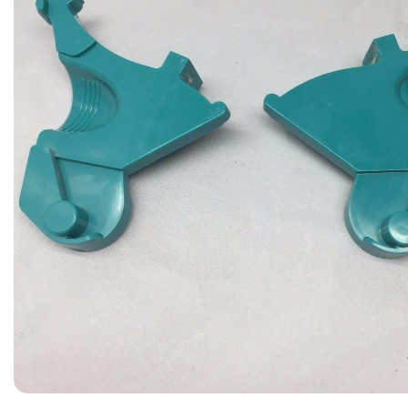
Ribon
Barkod Yazıcı
Barkod Okuyucu
El Terminali