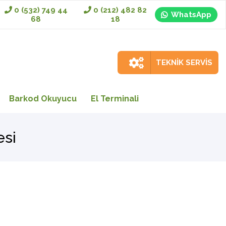
0 (532) 749 44
0 (212) 482 82
WhatsApp
68
18
TEKNİK SERVİS
Barkod Okuyucu
El Terminali
esi