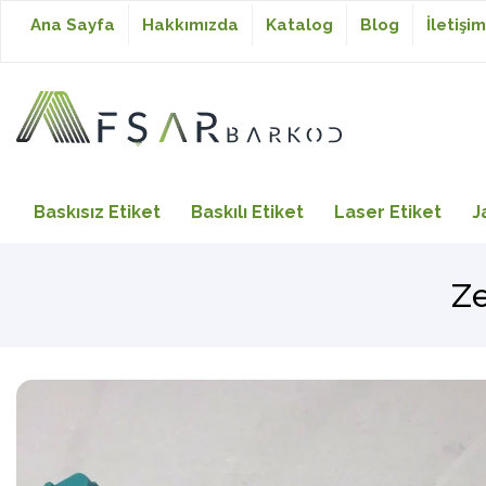
Ana Sayfa
Hakkımızda
Katalog
Blog
İletişim
Baskısız Etiket
Baskısız Etiket
Baskılı Etiket
Laser Etiket
J
Baskılı Etiket
Ze
Laser Etiket
Japon Akmaz Yıkama
Talimatı