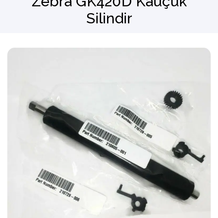
Zebra GK420D Kauçuk
Silindir
Barkod Okuyucu
El Terminali