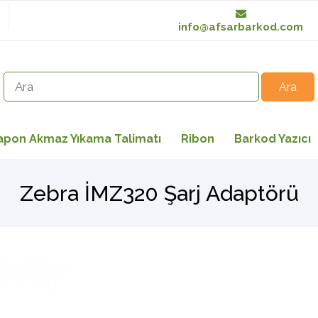
info@afsarbarkod.com
apon Akmaz Yıkama Talimatı
Ribon
Barkod Yazıcı
Zebra İMZ320 Şarj Adaptörü