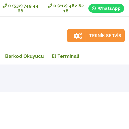
0 (532) 749 44
0 (212) 482 82
WhatsApp
68
18
TEKNİK SERVİS
Barkod Okuyucu
El Terminali