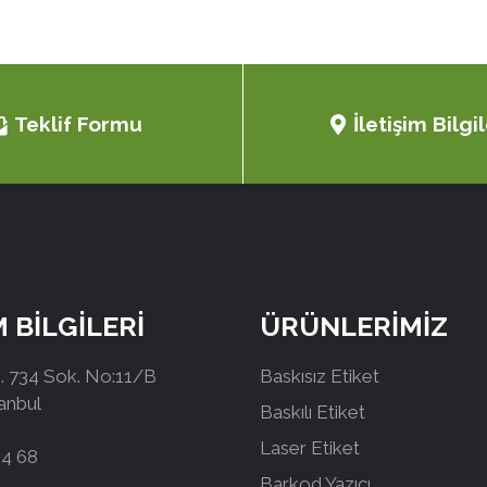
Teklif Formu
İletişim Bilgil
M BİLGİLERİ
ÜRÜNLERİMİZ
 734 Sok. No:11/B
Baskısız Etiket
tanbul
Baskılı Etiket
Laser Etiket
44 68
Barkod Yazıcı