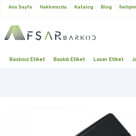
Ana Sayfa
Hakkımızda
Katalog
Blog
İletişim
Baskısız Etiket
Baskısız Etiket
Baskılı Etiket
Laser Etiket
J
Baskılı Etiket
Laser Etiket
Japon Akmaz Yıkama
Talimatı