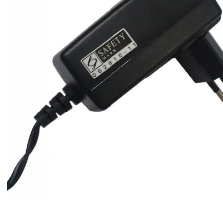
Ribon
Barkod Yazıcı
Barkod Okuyucu
El Terminali