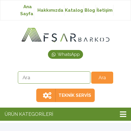
Ana
Hakkımızda
Katalog
Blog
İletişim
Sayfa
Baskısız Etiket
Baskılı Etiket
WhatsApp
Laser Etiket
Japon Akmaz Yıkama
Talimatı
TEKNİK SERVİS
Ribon
ÜRÜN KATEGORİLERİ
Barkod Yazıcı