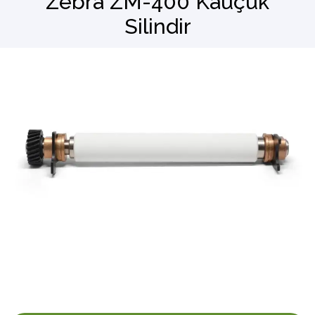
Zebra ZM-400 Kauçuk
Silindir
Barkod Okuyucu
El Terminali