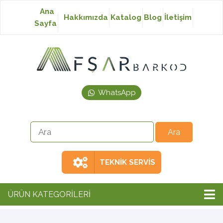
Ana
Hakkımızda
Katalog
Blog
İletişim
Sayfa
Baskısız Etiket
Baskılı Etiket
WhatsApp
Laser Etiket
Japon Akmaz Yıkama
Talimatı
TEKNİK SERVİS
Ribon
ÜRÜN KATEGORİLERİ
Barkod Yazıcı