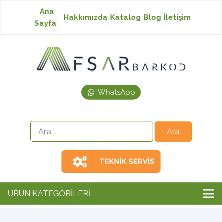
Ana
Hakkımızda
Katalog
Blog
İletişim
Sayfa
Baskısız Etiket
Baskılı Etiket
WhatsApp
Laser Etiket
Japon Akmaz Yıkama
Talimatı
TEKNİK SERVİS
Ribon
ÜRÜN KATEGORİLERİ
Barkod Yazıcı