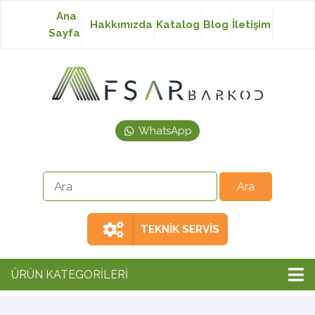
Ana
Hakkımızda
Katalog
Blog
İletişim
Sayfa
Baskısız Etiket
Baskılı Etiket
WhatsApp
Laser Etiket
Japon Akmaz Yıkama
Talimatı
TEKNİK SERVİS
Ribon
ÜRÜN KATEGORİLERİ
Barkod Yazıcı