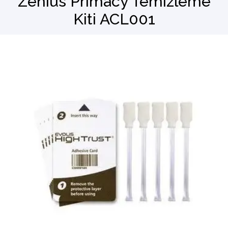
Zenius Primacy Temizleme
Kiti ACL001
Barkod Okuyucu
El Terminali