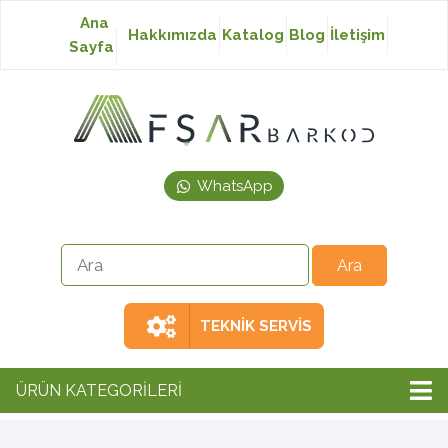
Ana
Hakkımızda
Katalog
Blog
İletişim
Sayfa
Baskısız Etiket
Baskılı Etiket
WhatsApp
Laser Etiket
Japon Akmaz Yıkama
Talimatı
TEKNİK SERVİS
Ribon
ÜRÜN KATEGORİLERİ
Barkod Yazıcı