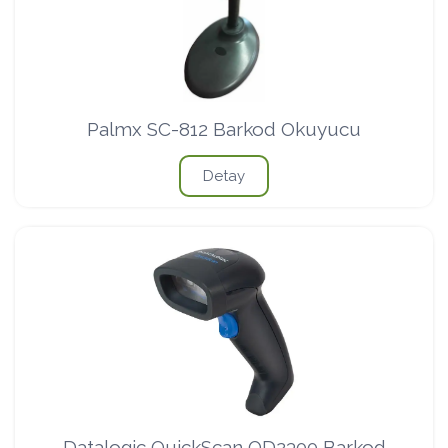
Palmx SC-812 Barkod Okuyucu
Detay
Datalogic QuickScan QD2300 Barkod