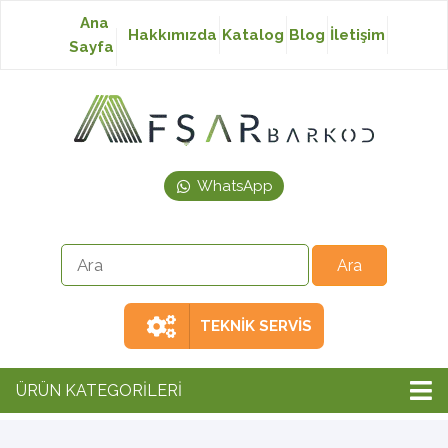
Ana
Hakkımızda
Katalog
Blog
İletişim
Sayfa
Baskısız Etiket
Baskılı Etiket
WhatsApp
Laser Etiket
Japon Akmaz Yıkama
Talimatı
TEKNİK SERVİS
Ribon
ÜRÜN KATEGORİLERİ
Barkod Yazıcı